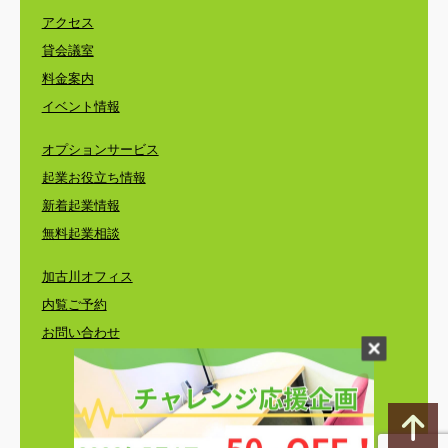
アクセス
貸会議室
料金案内
イベント情報
オプションサービス
起業お役立ち情報
新着起業情報
無料起業相談
加古川オフィス
内覧ご予約
お問い合わせ
©
レンタルオフィス・コワーキングスペース・
バーチャルオフィスのエリンサーブ
〒650-0024 神戸市中央区海岸通3-1-1 KCCビル4F