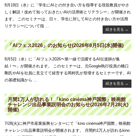
8月19日（水）に「学生にAIとの付き合い方を指導する現役教員がやさ
しく解説！改めて知っておきたいAIの活用術とリテラシー」が開催され
ます。 このセミナーは、日々、学生に対してAIとの付き合い方や活用
リテラシーについて指 …
続きを見る
→
「AIフェス2026」のお知らせ(2026年8月5日(水)開催)
8月5日（水）に「AIフェス2026〜第一線で活躍するAI伝道師が集
結！〜」が開催されます。 このセミナーは、元Google執行役員の橋口
剛氏やAIを社員に見立てて経営する岡村氏が登壇するセミナーです。AI
の基礎知識から …
続きを見る
→
月間1万人が訪れる！「kino cinéma神戸国際」映画館
チャレンジ出品事業説明会のお知らせ(2026年7月28(火)
開催)
7/28(火)に神戸市産業振興センターにて「kino cinéma神戸国際」映画館
チャレンジ出品事業説明会が開催されます。 月間約1万人が訪れるkino