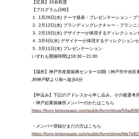
【定員】15名程度
【プログラム日時】
１. 1月29日(水) テーマ発表・プレゼンテーション・
２. 2月12日(水) ブランディングレクチャー・プランニ
３. 2月19日(水) デザイナーが体現するディレクショ
４. 3月4日(水) デザイナーが体現するディレクション
５. 3月11日(水) プレゼンテーション
いずれも開催時間は18:30～21:00
【場所】神戸市産業振興センター10階（神戸市中央区東川
JR神戸駅より南へ徒歩5分
【申込み】下記のアドレスから申し込み。その後選考
・神戸起業操練所メンバーのかたはこちら
https://form.kintoneapp.com/public/form/show/59a
・メンバー登録がまだの方はこちら
https://form.kintoneapp.com/public/form/show/fd