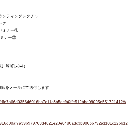
ブランディングレクチャー
ング
ンセミナー①
セミナー②
崎町1-8-4）
用紙をメールにて送付します
d5f6fdfe7a66d035646016ba7c11c3b5dcfb0ffe512bbe09095e551721412#/
e7e82916d88af7a39b979763d4621e20e04d0adc3b986b6792a1101c12bb12