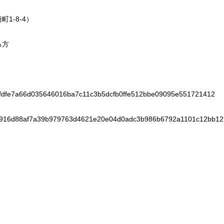
1-8-4）
る方
d5f6fdfe7a66d035646016ba7c11c3b5dcfb0ffe512bbe09095e551721412
e7e82916d88af7a39b979763d4621e20e04d0adc3b986b6792a1101c12bb12