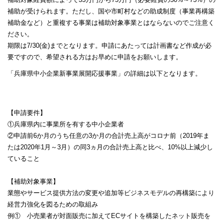
補助が受けられます。ただし、国や市町村などの助成制度（事業再構築
補助金など）と重複する事業は補助対象事業とはならないのでご注意く
ださい。
期限は7/30(金)までとなります。申請にあたっては計画書など作成が必
要ですので、希望される方はお早めに申請をお願いします。
「兵庫県中小企業新事業展開応援事業」の詳細は以下となります。
【申請要件】
①兵庫県内に事業所を有する中小企業者
②申請前6か月のうち任意の3か月の合計売上高がコロナ前（2019年ま
たは2020年1月～3月）の同3ヵ月の合計売上高と比べ、10%以上減少し
ていること
【補助対象事業】
業態やサービス提供方法の変更や追加等ビジネスモデルの再構築により
経営力強化を図るための取組み
例① 小売業者が対面販売に加えてECサイトを構築したネット販売を