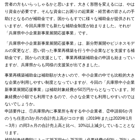
営者の方もいらっしゃるかと思います。大きく形態を変えるには、やは
り資金が必要です。そんな資金にお困りの起業家・経営者の皆さんの手
助けとなるのが補助金です。国からもすでに様々な補助金が提供されて
いますが、今回兵庫県でも新たな補助金制度が始まりました。それが
「兵庫県中小企業新事業展開応援事業」です。
「兵庫県中小企業新事業展開応援事業」は、新分野展開やビジネスモデ
ルの変更など、思い切った事業再構築を行う中小企業などを支援する補
助金です。国からの支援として、事業再構築補助金の申請も始まってい
ますが、兵庫県からも同様の支援策が出てきました。
事業再構築補助金は補助額が大きいので、中小企業の中でも比較的大き
な企業が利用しやすい制度となっていますが、今回の「兵庫県中小企業
新事業展開応援事業」は補助対象経費が50万円からとなっています。対
象経費が小額でも利用できるので、小さな企業でも利用しやすいのでは
ないでしょうか。
申請要件は、①兵庫県内に事業所を有する中小企業者、②申請前6か月
のうち任意の3か月の合計売上高がコロナ前（2019年または2020年1月
～3月）の同3ヵ月の合計売上高と比べ、10%以上減少していることとな
ります。
補助対象経費額によって35万円から75万円（必要経費の50%～75%）の