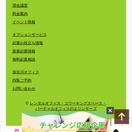
貸会議室
料金案内
イベント情報
オプションサービス
起業お役立ち情報
新着起業情報
無料起業相談
加古川オフィス
内覧ご予約
お問い合わせ
©
レンタルオフィス・コワーキングスペース・
バーチャルオフィスのエリンサーブ
〒650-0024 神戸市中央区海岸通3-1-1 KCCビル4F