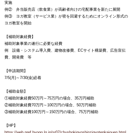
実施
例② 弁当販売店（飲食業）が高齢者向けの宅配事業を新たに展開
例③ ヨガ教室（サービス業）が密を回避するためにオンライン形式の
ヨガ教室を開始
【補助対象経費】
補助対象事業の遂行に必要な経費
例 設備・システム導入費、建物改修費、ECサイト構築費、広告宣伝
費、開発費 等
【申請期間】
7/5(月)～7/30(金)必着
【補助金額】
①補助対象経費50万円～75万円の場合、35万円補助
②補助対象経費70万円～100万円の場合、50万円補助
③補助対象経費100万円～150万円の場合、75万円補助
【HP】
https://web.pref.hyogo.lg.jp/sr07/chushokigyoshinzigyotenkaiouen.html