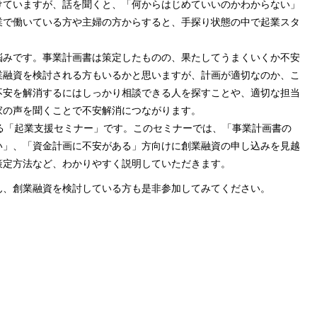
けていますが、話を聞くと、「何からはじめていいのかわからない」
業で働いている方や主婦の方からすると、手探り状態の中で起業スタ
悩みです。事業計画書は策定したものの、果たしてうまくいくか不安
業融資を検討される方もいるかと思いますが、計画が適切なのか、こ
不安を解消するにはしっかり相談できる人を探すことや、適切な担当
家の声を聞くことで不安解消につながります。
る「起業支援セミナー」です。このセミナーでは、「事業計画書の
い」、「資金計画に不安がある」方向けに創業融資の申し込みを見越
策定方法など、わかりやすく説明していただきます。
ん、創業融資を検討している方も是非参加してみてください。