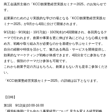
商工会議所主催の「KCCI創業塾経営実践セミナー2025」のお知らせで
す。
起業家のためのより実践的な学びの場となる「KCCI創業塾経営実践セ
ミナー2025」が9月から4回に分けて開催されます。
9/12(金)・9/19(金)・10/17(金)・10/29(水)の4回開催され、各回異なるテ
ーマで行われます。創業や事業を更に伸ばす為にどのような心構えや進
め方、戦略や取り組み方が必要なのかを基礎から学ぶセミナーです。
自分の経験や特技を活かして、魅力ある商品・サービスを開発提供し、
効果的なマーケティング戦略が体感できます。4回分全てに参加もでき
ますし、個別のテーマだけ参加も可能です。
これから創業予定の方はもちろん、創業まもない方も是非ご参加くださ
い。
「KCCI創業塾経営実践セミナー2025」の詳細は以下となります。
【日時】
第1回 9/12(金)10:00-16:00
「構造転換期に立ち向かう事業経営について 見方を変える経営戦略