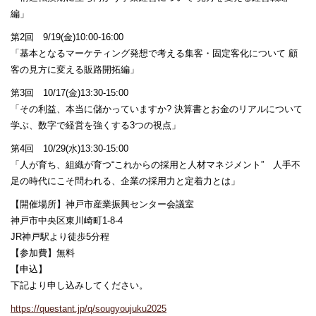
編」
第2回 9/19(金)10:00-16:00
「基本となるマーケティング発想で考える集客・固定客化について 顧
客の見方に変える販路開拓編」
第3回 10/17(金)13:30-15:00
「その利益、本当に儲かっていますか? 決算書とお金のリアルについて
学ぶ、数字で経営を強くする3つの視点」
第4回 10/29(水)13:30-15:00
「人が育ち、組織が育つ“これからの採用と人材マネジメント” 人手不
足の時代にこそ問われる、企業の採用力と定着力とは」
【開催場所】神戸市産業振興センター会議室
神戸市中央区東川崎町1-8-4
JR神戸駅より徒歩5分程
【参加費】無料
【申込】
下記より申し込みしてください。
https://questant.jp/q/sougyoujuku2025