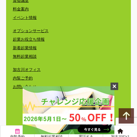
貸会議室
料金案内
イベント情報
オプションサービス
起業お役立ち情報
新着起業情報
無料起業相談
加古川オフィス
内覧ご予約
お問い合わせ
©
レンタルオフィス・コワーキングスペース・
バーチャルオフィスのエリンサーブ
〒650-0024 神戸市中央区海岸通3-1-1 KCCビル4F
内覧予約
無料起業相談
電話する
加古川ｵﾌｨｽ