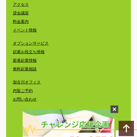
アクセス
貸会議室
料金案内
イベント情報
オプションサービス
起業お役立ち情報
新着起業情報
無料起業相談
加古川オフィス
内覧ご予約
お問い合わせ
©
レンタルオフィス・コワーキングスペース・
バーチャルオフィスのエリンサーブ
〒650-0024 神戸市中央区海岸通3-1-1 KCCビル4F