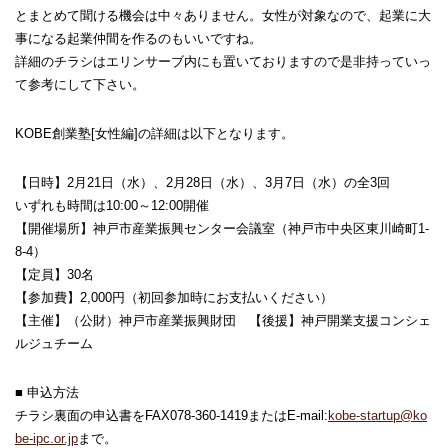
とまとめて聞ける機会は中々ありません。女性が対象なので、起業に大
事になる起業仲間を作るのもいいですね。
詳細のチラシはエリンサーブ内にも置いておりますので是非持っていっ
て参考にして下さい。
KOBE創業塾[女性編]の詳細は以下となります。
【日時】2月21日（水）、2月28日（水）、3月7日（水）の全3回
いずれも時間は10:00～12:00開催
【開催場所】神戸市産業振興センター会議室（神戸市中央区東川崎町1-
8-4）
【定員】30名
【参加費】2,000円（初回参加時にお支払いください）
【主催】（公財）神戸市産業振興財団 【後援】神戸開業支援コンシェ
ルジュチーム
■ 申込方法
チラシ裏面の申込書をFAX078-360-1419またはE-mail:
kobe-startup@ko
be-ipc.or.jp
まで。