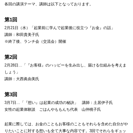
各回の講演テーマ、講師は以下となっております。
第1回
2月21日（水）「起業前に学んで起業後に役立つ『お金』の話」
講師：和田貴美子氏
※終了後、ランチ会（交流会）開催
第2回
2月28日…「『お客様』のハッピーを生み出し、届ける仕組みを考えま
しょう」
講師：大西眞由美氏
第3回
3月7日…「『想い』は起業の成功の秘訣」 講師：土居伊子氏
女性の起業体験談 ごはんやももんち代表 山仲桃子氏
起業に際しては、お金のこともお客様のこともそれらを含めた自分がや
りたいことに対する想いも全て大事な内容です。3回でそれらをギュッ