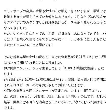
エリンサーブの会員の皆様も女性の方が増えてきていますが、最近では
起業する女性が増えてきている傾向にあります。女性ならではの視点か
らのアイデアやカタチ作りが好評を受けるケースも多々見られるように
なってきました。
ただ、いくら女性にとっての「起業」が身近なものになってきても、や
っぱり「起業って自分にもできるのかな・・・」と不安に思う人もまだ
まだたくさんいることと思います。
そんな起業志望の女性の皆さんに向けた創業塾が2月21日（水）から3週
にわたって開催されることになりました。
神戸開業コンシェルジュが主催して行う「KOBE創業塾[女性編]」とな
ります。
2月21日（水）10:00～12:00に第1回を行い、翌週、翌々週と同じ時間に
それぞれスピーカーの方をお招きしてお話いただきます。
今回の創業塾は各回ごとにテーマが設定されています。1回目は「お
金」の話、2回目は「お客様」の話、3回目は「想い」の話です。どれも
起業・開業には不可欠な内容となっているので、聞いておいて損は無い
ですよ。