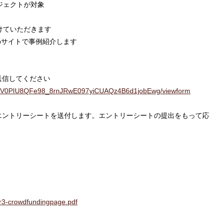
ロジェクトが対象
受けていただきます
bサイトで事例紹介します
送信してください
MyX7V0PIU8QFe98_8rnJRwE097yiCUAQz4B6d1jobEwg/viewform
エントリーシートを送付します。エントリーシートの提出をもって応
/r3-crowdfundingpage.pdf