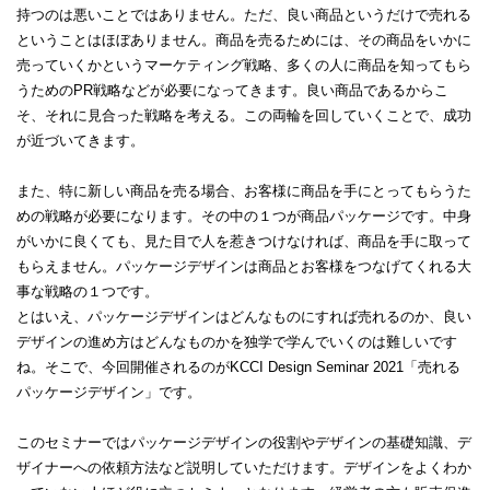
持つのは悪いことではありません。ただ、良い商品というだけで売れる
ということはほぼありません。商品を売るためには、その商品をいかに
売っていくかというマーケティング戦略、多くの人に商品を知ってもら
うためのPR戦略などが必要になってきます。良い商品であるからこ
そ、それに見合った戦略を考える。この両輪を回していくことで、成功
が近づいてきます。
また、特に新しい商品を売る場合、お客様に商品を手にとってもらうた
めの戦略が必要になります。その中の１つが商品パッケージです。中身
がいかに良くても、見た目で人を惹きつけなければ、商品を手に取って
もらえません。パッケージデザインは商品とお客様をつなげてくれる大
事な戦略の１つです。
とはいえ、パッケージデザインはどんなものにすれば売れるのか、良い
デザインの進め方はどんなものかを独学で学んでいくのは難しいです
ね。そこで、今回開催されるのがKCCI Design Seminar 2021「売れる
パッケージデザイン」です。
このセミナーではパッケージデザインの役割やデザインの基礎知識、デ
ザイナーへの依頼方法など説明していただけます。デザインをよくわか