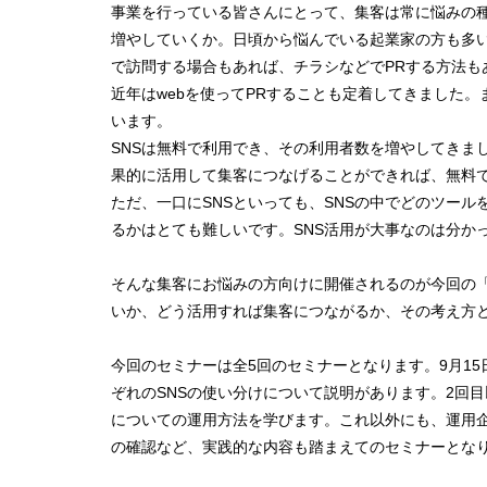
事業を行っている皆さんにとって、集客は常に悩みの
増やしていくか。日頃から悩んでいる起業家の方も多
で訪問する場合もあれば、チラシなどでPRする方法も
近年はwebを使ってPRすることも定着してきました。
います。
SNSは無料で利用でき、その利用者数を増やしてきま
果的に活用して集客につなげることができれば、無料
ただ、一口にSNSといっても、SNSの中でどのツー
るかはとても難しいです。SNS活用が大事なのは分か
そんな集客にお悩みの方向けに開催されるのが今回の「
いか、どう活用すれば集客につながるか、その考え方
今回のセミナーは全5回のセミナーとなります。9月15
ぞれのSNSの使い分けについて説明があります。2回目以降はFa
についての運用方法を学びます。これ以外にも、運用
の確認など、実践的な内容も踏まえてのセミナーとな