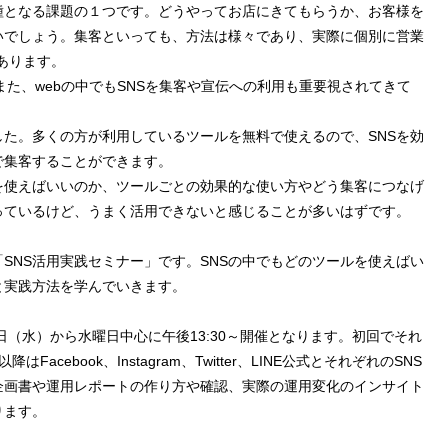
種となる課題の１つです。どうやってお店にきてもらうか、お客様を
いでしょう。集客といっても、方法は様々であり、実際に個別に営業
あります。
また、webの中でもSNSを集客や宣伝への利用も重要視されてきて
した。多くの方が利用しているツールを無料で使えるので、SNSを効
で集客することができます。
ルを使えばいいのか、ツールごとの効果的な使い方やどう集客につなげ
っているけど、うまく活用できないと感じることが多いはずです。
SNS活用実践セミナー」です。SNSの中でもどのツールを使えばい
と実践方法を学んでいきます。
日（水）から水曜日中心に午後13:30～開催となります。初回でそれ
cebook、Instagram、Twitter、LINE公式とそれぞれのSNS
企画書や運用レポートの作り方や確認、実際の運用変化のインサイト
ります。