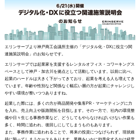
エリンサーブより神戸商工会議所主催の「デジタル化・DXに役立つ関
連施策説明会」のお知らせです。
エリンサーブでは起業家を支援するレンタルオフィス・コワーキングス
ペースとして神戸・加古川を拠点として活動しています。以前に比べ、
起業のハードルは大きく下がってきており、起業を考える人も増えてき
ています。年齢や性別など関係なく幅広い層の方が起業にチャレンジし
やすい環境が整いつつありますね。
起業した際には、多くの方が商品開発や集客PR・マーケティングに力
を入れ、売上向上や販路開拓を目指します。その一方で、社内の環境整
備や日々生じる事務作業など、どうしてもやらなければいけない作業も
多く、時間に追われ、後回しにしてしまうものもあります。
また、事務作業に追われることで、将来の投資につなげられず、現状維
持に陥ってしまうケースもあります。業務をいかに効率化するかは経営