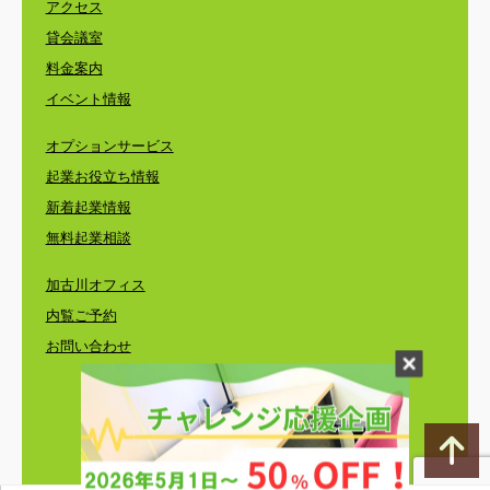
アクセス
貸会議室
料金案内
イベント情報
オプションサービス
起業お役立ち情報
新着起業情報
無料起業相談
加古川オフィス
内覧ご予約
お問い合わせ
©
レンタルオフィス・コワーキングスペース・
バーチャルオフィスのエリンサーブ
〒650-0024 神戸市中央区海岸通3-1-1 KCCビル4F