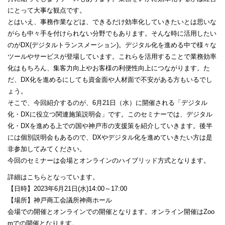
にとって大事な観点です。
とはいえ、事務作業などは、できるだけ効率化していきたいとは思いな
がらも中々手を付けられない分野でもあります。そんな時に活用したい
のがDX(デジタルトランスメーション)。デジタル化を進める中で様々な
ツールやサービスが登場しています。これらを活用することで業務効率
化はもちろん、集客力向上やお客様の利便性向上につながります。た
だ、DX化を進めるにしても資金面や人材面で不安がある方もいるでし
ょう。
そこで、今回紹介するのが、6月21日（水）に開催される「デジタル
化・DXに役立つ関連施策説明会」です。このセミナーでは、デジタル
化・DXを進める上での国や神戸市の支援策を紹介していきます。後半
には個別説明会もあるので、DXやデジタル化を進めていきたい方は是
非参加してみてください。
今回のセミナーは会場とオンラインのハイブリッド方式となります。
詳細はこちらとなっています。
【日時】2023年6月21日(水)14:00～17:00
【場所】神戸商工会議所神商ホール
会場での開催とオンラインでの開催となります。オンライン開催はZoo
mでの開催となります。