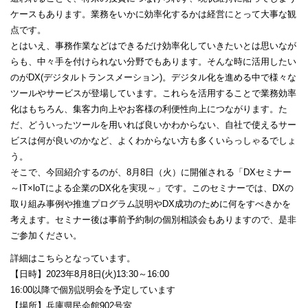
ケースもあります。業務をいかに効率化するかは経営にとって大事な観
点です。
とはいえ、事務作業などはできるだけ効率化していきたいとは思いなが
らも、中々手を付けられない分野でもあります。そんな時に活用したい
のがDX(デジタルトランスメーション)。デジタル化を進める中で様々な
ツールやサービスが登場しています。これらを活用することで業務効率
化はもちろん、集客力向上やお客様の利便性向上につながります。た
だ、どういったツールを用いれば良いかわからない、自社で使えるサー
ビスは何が良いのかなど、よくわからない方も多くいらっしゃるでしょ
う。
そこで、今回紹介するのが、8月8日（火）に開催される「DXセミナー
～IT×loTによる企業のDX化を実現～」です。このセミナーでは、DXの
取り組み事例や推進プログラム説明やDX成功のために何をすべきかを
考えます。セミナー後は事前予約制の個別相談会もありますので、是非
ご参加ください。
詳細はこちらとなっています。
【日時】2023年8月8日(火)13:30～16:00
16:00以降で個別説明会を予定しています
【場所】兵庫県民会館902号室