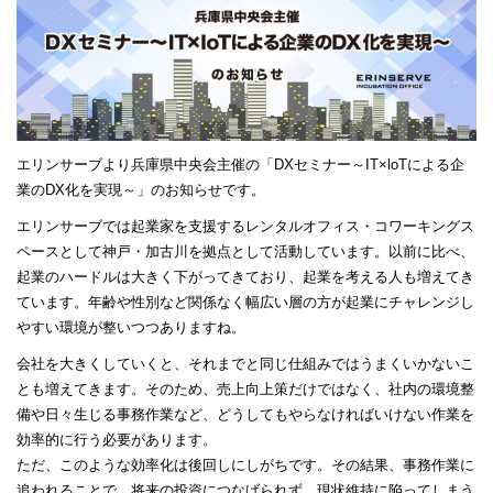
エリンサーブより兵庫県中央会主催の「DXセミナー～IT×loTによる企
業のDX化を実現～」のお知らせです。
エリンサーブでは起業家を支援するレンタルオフィス・コワーキングス
ペースとして神戸・加古川を拠点として活動しています。以前に比べ、
起業のハードルは大きく下がってきており、起業を考える人も増えてき
ています。年齢や性別など関係なく幅広い層の方が起業にチャレンジし
やすい環境が整いつつありますね。
会社を大きくしていくと、それまでと同じ仕組みではうまくいかないこ
とも増えてきます。そのため、売上向上策だけではなく、社内の環境整
備や日々生じる事務作業など、どうしてもやらなければいけない作業を
効率的に行う必要があります。
ただ、このような効率化は後回しにしがちです。その結果、事務作業に
追われることで、将来の投資につなげられず、現状維持に陥ってしまう