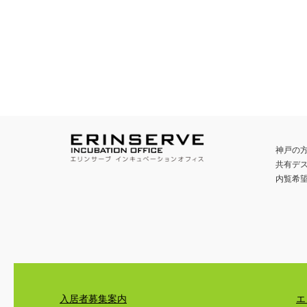
神戸の
共有デ
内覧希
入居者募集案内
エ