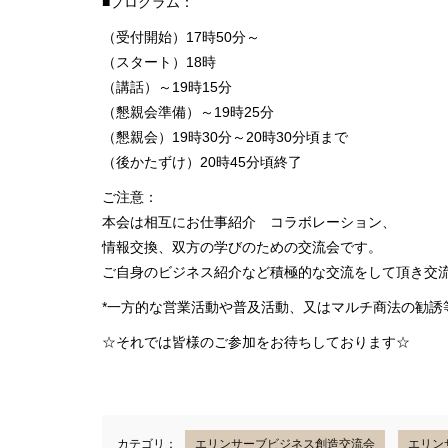
■プログラム：
（受付開始）17時50分～
（スタート）18時
（講話）～19時15分
（懇親会準備）～19時25分
（懇親会）19時30分～20時30分頃まで
（後かたずけ）20時45分頃終了
ご注意：
本会は相互にお仕事紹介 コラボレーション、
情報交換、双方の学びのための交流会です。
ご自身のビジネス紹介など積極的な交流をして頂き交
*一方的な営業活動や普及活動、又はマルチ商法の勧誘
☆それでは皆様のご参加をお待ちしております☆
カテゴリ：
エリンサーブビジネス創造交流会
エリン