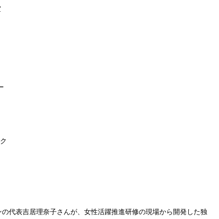
室
ー
ーク
ンの代表吉居理奈子さんが、女性活躍推進研修の現場から開発した独