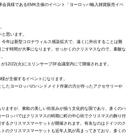
ーブ準会員様であるEMK主催のイベント「ヨーロッパ輸入雑貨販売イベ
た。
かと思います。
。今年は新型コロナウィルス感染拡大で、遠くに外出することは難
過ごす時間が大事になります。せっかくのクリスマスなので、素敵な
う。
12/22(火)にエリンサーブ3F会議室内にて開催されます。
MI様が主催するイベントになります。
としたヨーロッパのハンドメイド作家の方が作ったアクセサリーや
ありますが、東欧の美しい街並みが揃う文化的な国であり、多くのハ
ヨーロッパではクリスマスの時期に町の中心街でクリスマスの飾り付
売するクリスマスマーケットが開催されます。有名なのはドイツのク
ストのクリスマスマーケットも近年人気が高まってきており、多くの