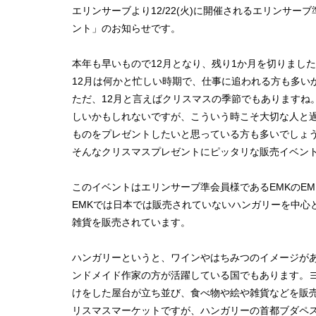
エリンサーブより12/22(火)に開催されるエリンサ
ント」のお知らせです。
本年も早いもので12月となり、残り1か月を切りまし
12月は何かと忙しい時期で、仕事に追われる方も多い
ただ、12月と言えばクリスマスの季節でもありますね
しいかもしれないですが、こういう時こそ大切な人と
ものをプレゼントしたいと思っている方も多いでしょ
そんなクリスマスプレゼントにピッタリな販売イベントが
このイベントはエリンサーブ準会員様であるEMKのE
EMKでは日本では販売されていないハンガリーを中心
雑貨を販売されています。
ハンガリーというと、ワインやはちみつのイメージが
ンドメイド作家の方が活躍している国でもあります。
けをした屋台が立ち並び、食べ物や絵や雑貨などを販
リスマスマーケットですが、ハンガリーの首都ブダペ