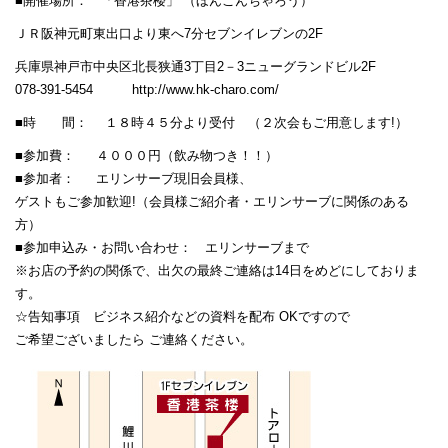
■開催場所： 「香港茶楼」 （ほんこんちゃろう）
ＪＲ阪神元町東出口より東へ7分セブンイレブンの2F
兵庫県神戸市中央区北長狭通3丁目2－3ニューグランドビル2F
078-391-5454 http://www.hk-charo.com/
■時 間： １８時４５分より受付 （２次会もご用意します!）
■参加費： ４０００円（飲み物つき！！）
■参加者： エリンサーブ現旧会員様、
ゲストもご参加歓迎!（会員様ご紹介者・エリンサーブに関係のある
方）
■参加申込み・お問い合わせ： エリンサーブまで
※お店の予約の関係で、出欠の最終ご連絡は14日をめどにしておりま
す。
☆告知事項 ビジネス紹介などの資料を配布 OKですので
ご希望ございましたら ご連絡ください。