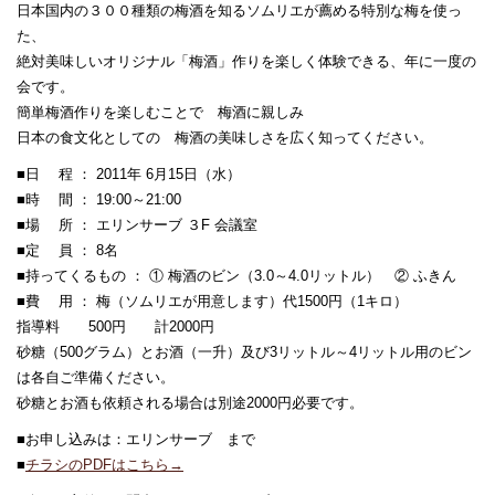
日本国内の３００種類の梅酒を知るソムリエが薦める特別な梅を使っ
た、
絶対美味しいオリジナル「梅酒」作りを楽しく体験できる、年に一度の
会です。
簡単梅酒作りを楽しむことで 梅酒に親しみ
日本の食文化としての 梅酒の美味しさを広く知ってください。
■日 程 ： 2011年 6月15日（水）
■時 間 ： 19:00～21:00
■場 所 ： エリンサーブ ３F 会議室
■定 員 ： 8名
■持ってくるもの ： ① 梅酒のビン（3.0～4.0リットル） ② ふきん
■費 用 ： 梅（ソムリエが用意します）代1500円（1キロ）
指導料 500円 計2000円
砂糖（500グラム）とお酒（一升）及び3リットル～4リットル用のビン
は各自ご準備ください。
砂糖とお酒も依頼される場合は別途2000円必要です。
■お申し込みは：エリンサーブ まで
■
チラシのPDFはこちら→