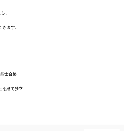
入し、
。
だきます。
技能士合格
社を経て独立、
。