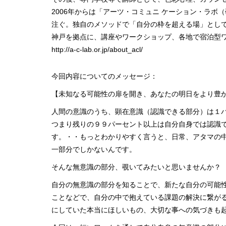
2006年からは「アーツ・コミュニ ケーション・ラ
注ぐ。独自のメソッドで「自分の枠を超える場」とし
神戸を拠点に、講座やワークショップ、各地で宿泊型
http://a-c-lab.or.jp/about_acl/
今回内容についてのメッセージ：
【未知なる可能性の扉を開き、あなたの明日をより豊
人間の意識のうち、顕在意識（認識できる部分）は１
つまり残りの９９パーセント以上は自分自身では認識で
す。・・もっとわかりやすく言うと、日常、アタマの
一部分でしかないんです。
そんな無意識の部分、覗いてみたいと思いませんか？
自分の無意識の部分を知ることで、新たな自分の可能
ことなどで、自分の中で抱えている課題の解決に繋が
にしていた本当にほしいもの、大切な事への気づきも